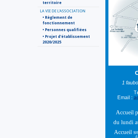
territoire
LA VIE DE L'ASSOCIATION
• Règlement de
fonctionnement
• Personnes qualifiées
• Projet d'établissement
2020/2025
C
1 faubo
Té
Email :
a
Accueil p
du lundi 
Accueil su
(